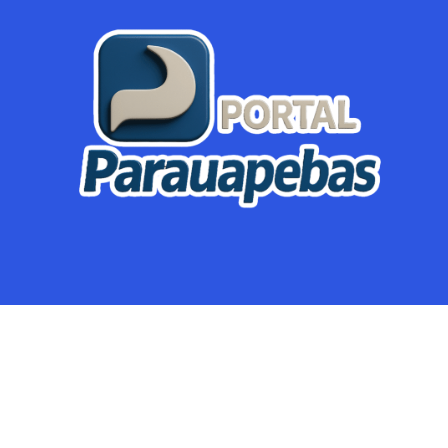
Parauapebas
Região
Crimes
Política
Eventos
Mineração
Global
Dupla Sena
Lotofácil
Dia de Sorte
Mega Sena