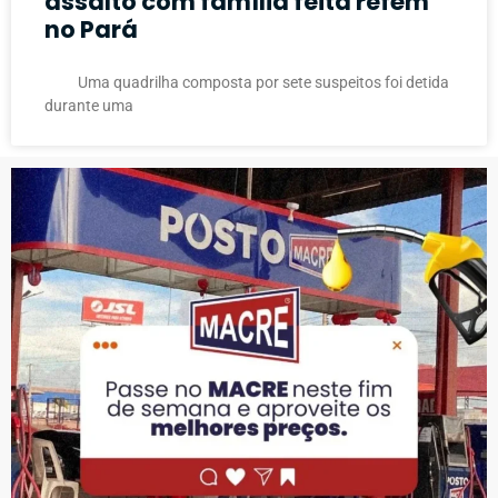
assalto com família feita refém
no Pará
Uma quadrilha composta por sete suspeitos foi detida
durante uma
PUBLICIDADE