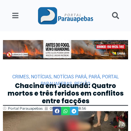
CRIMES
,
NOTÍCIAS
,
NOTÍCIAS PARÁ
,
PARÁ
,
PORTAL
PARAUAPEBAS
,
REGIÃO
Chacina em Jacundá: Quatro
mortos e três feridos em conflitos
entre facções
Portal Parauapebas
09/07/2024
08:56