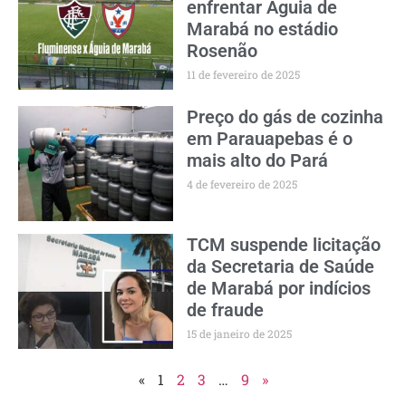
enfrentar Águia de
Marabá no estádio
Rosenão
11 de fevereiro de 2025
Preço do gás de cozinha
em Parauapebas é o
mais alto do Pará
4 de fevereiro de 2025
TCM suspende licitação
da Secretaria de Saúde
de Marabá por indícios
de fraude
15 de janeiro de 2025
«
1
2
3
…
9
»