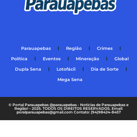
Parauapebas
Região
Crimes
Política
Eventos
Mineração
Global
Dupla Sena
Lotofácil
Dia de Sorte
Mega Sena
© Portal Parauapebas @parauapebas - Notícias de Parauapebas e
Região! – 2025. TODOS OS DIREITOS RESERVADOS. Email:
poralparauapebas@gmail.com Contato: (94)98424-8457