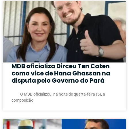
MDB oficializa Dirceu Ten Caten
como vice de Hana Ghassan na
disputa pelo Governo do Pará
O MDB oficializou, na noite de quarta-feira (5), a
composição