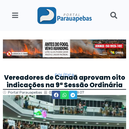
POLÍTICA
Vereadores de Canaã aprovam oito
indicações na 9ª Sessão Ordinária
Portal Parauapebas
02/04/2025
18:07