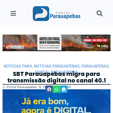
NOTÍCIAS PARÁ
,
NOTÍCIAS PARAUAPEBAS
,
PARAUAPEBAS
,
PORTAL PARAUAPEBAS
SBT Parauapebas migra para
transmissão digital no canal 40.1
Portal Parauapebas
22/12/2023
11:20