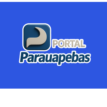
Parauapebas
Região
Crimes
Política
Eventos
Mineração
Global