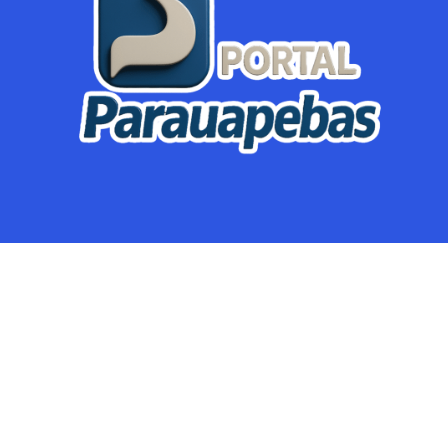
Parauapebas
Região
Crimes
Política
Eventos
Mineração
Global
Dupla Sena
Lotofácil
Dia de Sorte
Mega Sena