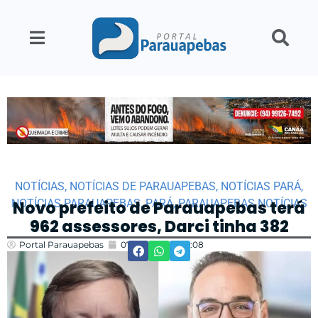
NOTÍCIAS
,
NOTÍCIAS DE PARAUAPEBAS
,
NOTÍCIAS PARÁ
,
NOTÍCIAS PARAUAPEBAS
,
PARÁ
,
PARAUAPEBAS NOTÍCIAS
Novo prefeito de Parauapebas terá
962 assessores, Darci tinha 382
Portal Parauapebas
07/01/2025
15:08