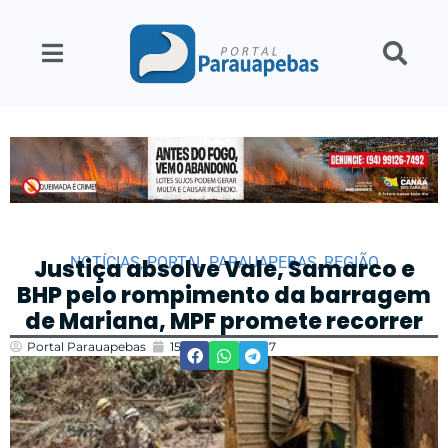
NOTÍCIAS
,
PORTAL PARAUAPEBAS
,
REGIÃO
Justiça absolve Vale, Samarco e
BHP pelo rompimento da barragem
de Mariana, MPF promete recorrer
Portal Parauapebas
15/11/2024
13:17