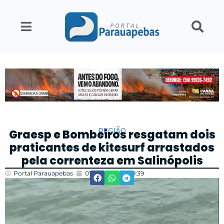
REGIÃO
Graesp e Bombeiros resgatam dois
praticantes de kitesurf arrastados
pela correnteza em Salinópolis
Portal Parauapebas
07/06/2026
19:39