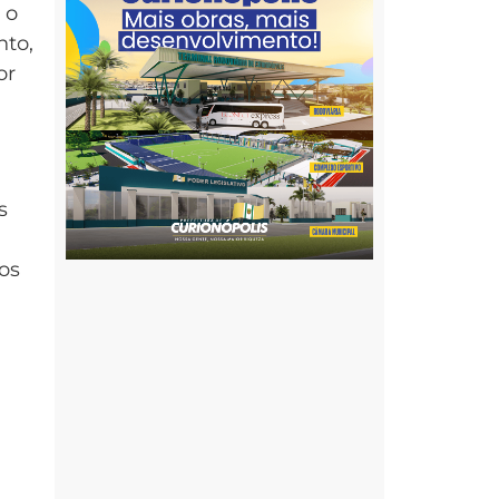
 o
nto,
or
a
s
os