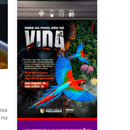
esa
 no