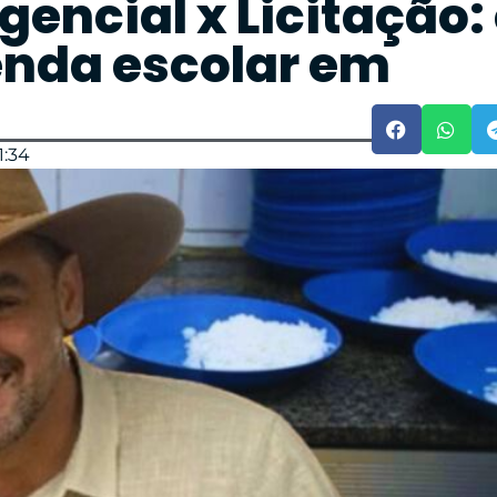
encial x Licitação:
enda escolar em
1:34