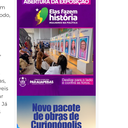
um
odo,
,
s
as,
veis
ar
 Já
s