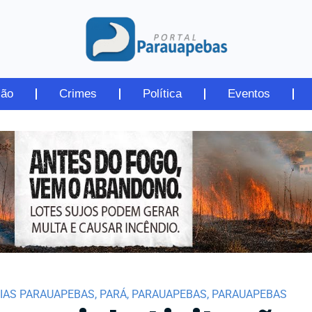
ião
Crimes
Política
Eventos
IAS PARAUAPEBAS
,
PARÁ
,
PARAUAPEBAS
,
PARAUAPEBAS