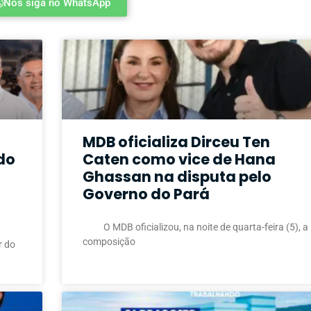
Nos siga no WhatsApp
MDB oficializa Dirceu Ten
do
Caten como vice de Hana
Ghassan na disputa pelo
Governo do Pará
O MDB oficializou, na noite de quarta-feira (5), a
composição
r do