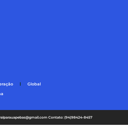
eração
Global
na
oralparauapebas@gmail.com Contato: (94)98424-8457