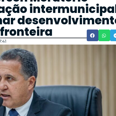
ação intermunicipa
nar desenvolviment
 fronteira
7:41