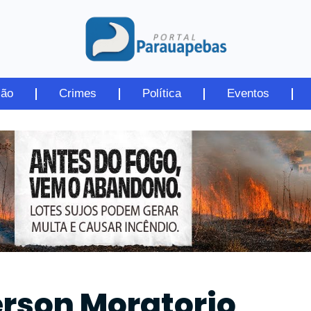
ião
Crimes
Política
Eventos
rson Moratorio