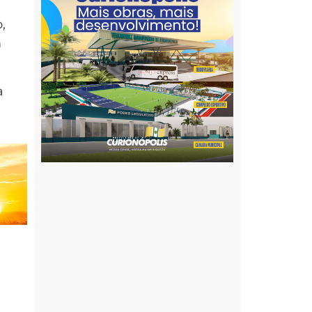
,
m
a