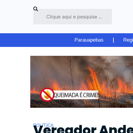
Parauapebas
Reg
Vereador Ande
POLÍTICA