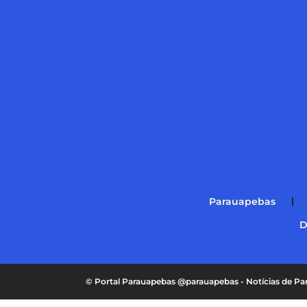
Parauapebas
D
© Portal Parauapebas @parauapebas - Notícias de 