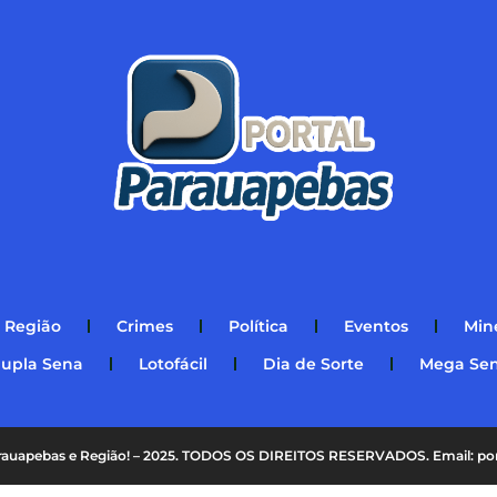
Região
Crimes
Política
Eventos
Min
upla Sena
Lotofácil
Dia de Sorte
Mega Se
Parauapebas e Região! – 2025. TODOS OS DIREITOS RESERVADOS. Email: p