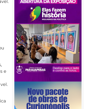
vel.
ou
,
s e
vel.
ica