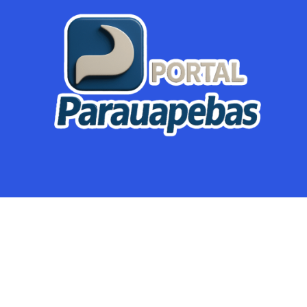
Parauapebas
Região
Crimes
Política
Eventos
Mineração
Global
Dupla Sena
Lotofácil
Dia de Sorte
Mega Sena