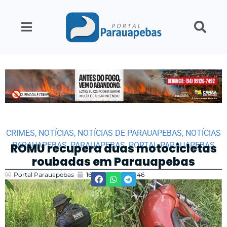
CRIMES
,
NOTÍCIAS
,
NOTÍCIAS DE PARAUAPEBAS
,
NOTÍCIAS
PARAUAPEBAS
,
PARAUAPEBAS
,
PORTAL PARAUAPEBAS
ROMU recupera duas motocicletas
roubadas em Parauapebas
Portal Parauapebas
16/01/2024
10:46