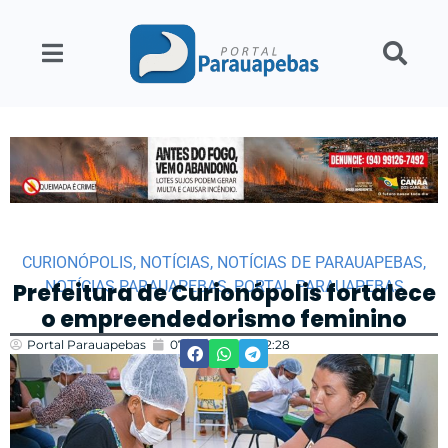
CURIONÓPOLIS
,
NOTÍCIAS
,
NOTÍCIAS DE PARAUAPEBAS
,
NOTÍCIAS PARAUAPEBAS
,
PORTAL PARAUAPEBAS
Prefeitura de Curionópolis fortalece
o empreendedorismo feminino
Portal Parauapebas
07/03/2024
12:28