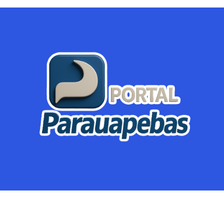
Parauapebas
Região
Crimes
Política
Eventos
Mineração
Global