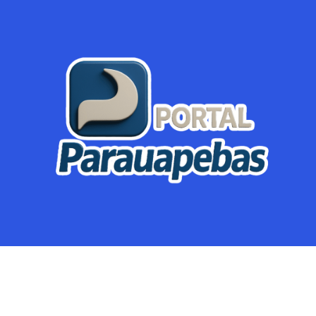
Parauapebas
Região
Crimes
Política
Eventos
Mineração
Global
Dupla Sena
Lotofácil
Dia de Sorte