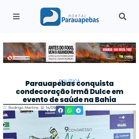
POLÍTICA
Parauapebas conquista
condecoração Irmã Dulce em
evento de saúde na Bahia
Rodrigo Martins
14/09/2023
19:13