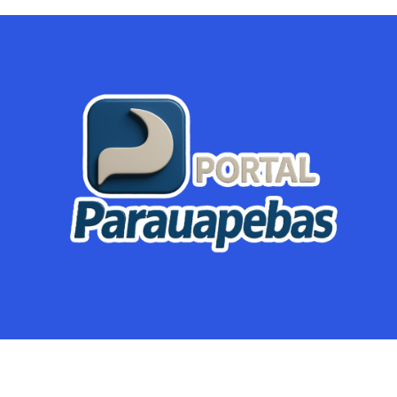
Parauapebas
Região
Crimes
Política
Eventos
Mineração
Global