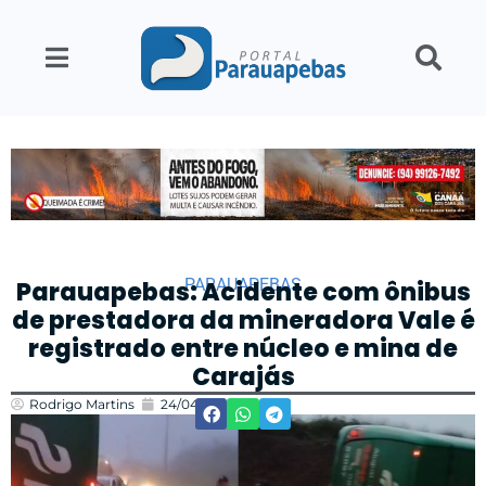
PARAUAPEBAS
Parauapebas: Acidente com ônibus
de prestadora da mineradora Vale é
registrado entre núcleo e mina de
Carajás
Rodrigo Martins
24/04/2026
12:57