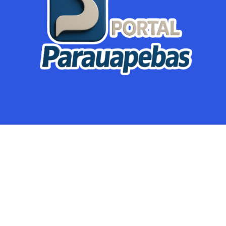
Parauapebas
Região
Crimes
Política
Eventos
Mineração
Global
Dupla Sena
Lotofácil
Dia de Sorte
Mega Sena
© Portal Parauapebas @parauapebas - Notícias de Parauapebas e