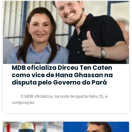
MDB oficializa Dirceu Ten Caten
como vice de Hana Ghassan na
disputa pelo Governo do Pará
O MDB oficializou, na noite de quarta-feira (5), a
composição