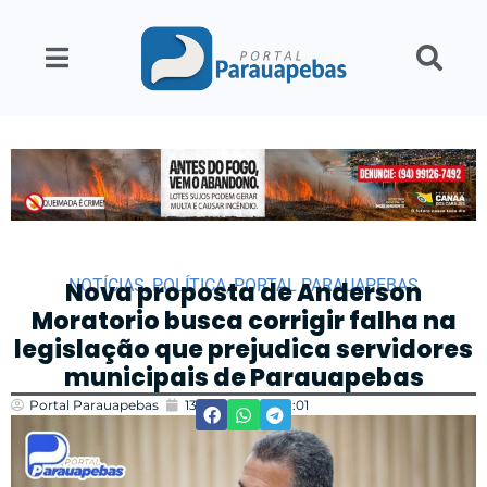
NOTÍCIAS
,
POLÍTICA
,
PORTAL PARAUAPEBAS
Nova proposta de Anderson
Moratorio busca corrigir falha na
legislação que prejudica servidores
municipais de Parauapebas
Portal Parauapebas
13/03/2025
18:01