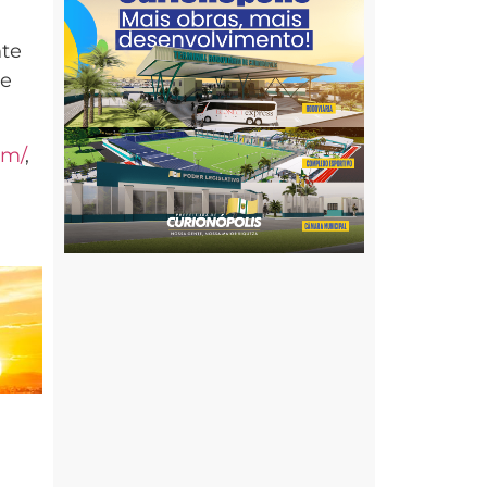
nte
 e
om/
,