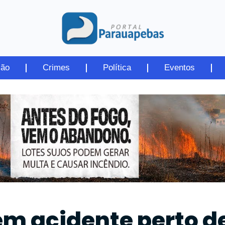
ião
Crimes
Política
Eventos
em acidente perto d