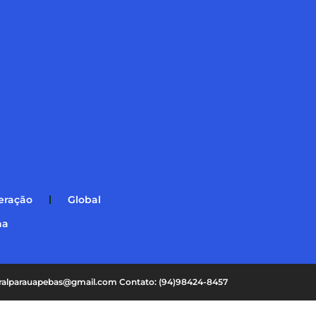
eração
Global
na
oralparauapebas@gmail.com Contato: (94)98424-8457