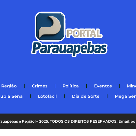
Região
Crimes
Política
Eventos
Min
upla Sena
Lotofácil
Dia de Sorte
Mega Se
Parauapebas e Região! – 2025. TODOS OS DIREITOS RESERVADOS. Email: p