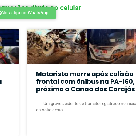
ormações direto no celular
Nos siga no WhatsApp
a
Motorista morre após colisão
a
frontal com ônibus na PA-160,
próximo a Canaã dos Carajás
á
Um grave acidente de trânsito registrado no iníci
da noite desta