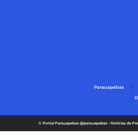
Parauapebas
D
© Portal Parauapebas @parauapebas - Notícias de 