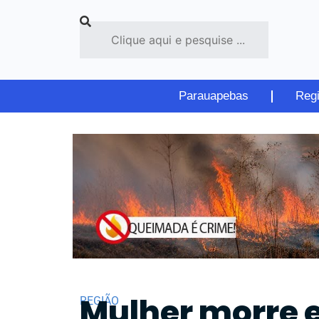
Parauapebas
Reg
Mulher morre 
REGIÃO