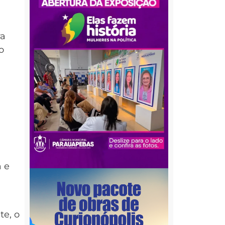
ra
o
,
 e
te, o