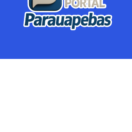
Parauapebas
Região
Crimes
Política
Eventos
Mineração
Global
Dupla Sena
Lotofácil
Dia de Sorte
Mega Sena
© Portal Parauapebas @parauapebas - Notícias de Parauapebas e
Região! – 2025. TODOS OS DIREITOS RESERVADOS. Email:
poralparauapebas@gmail.com Contato: (94)98424-8457