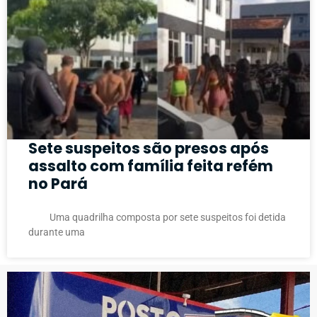
Sete suspeitos são presos após
assalto com família feita refém
no Pará
Uma quadrilha composta por sete suspeitos foi detida
durante uma
PUBLICIDADE