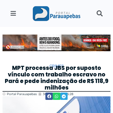
CRIMES
MPT processa JBS por suposto
vínculo com trabalho escravo no
Pará e pede indenização de R$ 118,9
milhões
Portal Parauapebas
30/04/2026
16:28