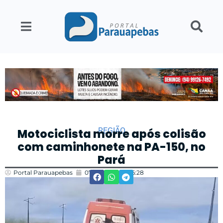
REGIÃO
Motociclista morre após colisão
com caminhonete na PA-150, no
Pará
Portal Parauapebas
07/05/2026
16:28