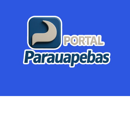
Parauapebas
Região
Crimes
Política
Eventos
Mineração
Global
Dupla Sena
Lotofácil
Dia de Sorte
Mega Sena