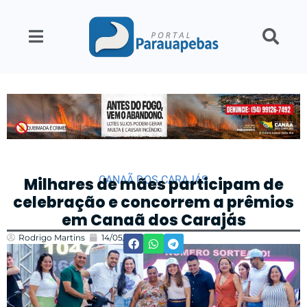
CANAÃ DOS CARAJÁS
Milhares de mães participam de
celebração e concorrem a prêmios
em Canaã dos Carajás
Rodrigo Martins
14/05/2026
10:41