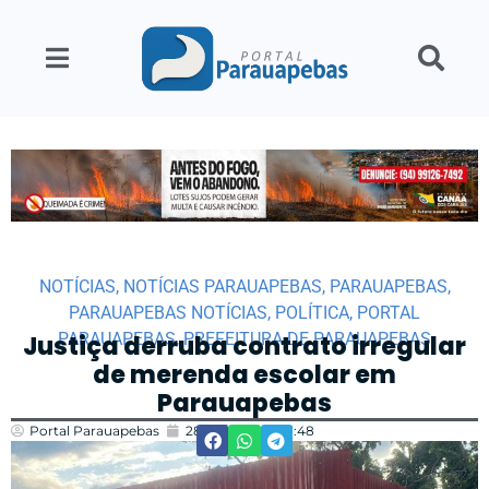
NOTÍCIAS
,
NOTÍCIAS PARAUAPEBAS
,
PARAUAPEBAS
,
PARAUAPEBAS NOTÍCIAS
,
POLÍTICA
,
PORTAL
PARAUAPEBAS
,
PREFEITURA DE PARAUAPEBAS
Justiça derruba contrato irregular
de merenda escolar em
Parauapebas
Portal Parauapebas
28/02/2025
11:48