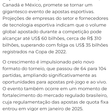
Canadá e México, promete se tornar um
gigantesco evento de apostas esportivas.
Projeções de empresas do setor e fornecedores
de tecnologia esportiva indicam que o volume
global apostado durante a competição pode
alcançar até US$ 60 bilhões, cerca de R$ 310
bilhões, superando com folga os US$ 35 bilhões
registrados na Copa de 2022.
O crescimento é impulsionado pelo novo
formato do torneio, que passou de 64 para 104
partidas, ampliando significativamente as
oportunidades para apostas pré-jogo e ao vivo.
O evento também ocorre em um momento de
fortalecimento do mercado regulado brasileiro,
cuja regulamentação das apostas de quota fixa
entrou em vigor em janeiro de 2025.