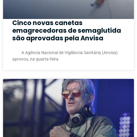
Cinco novas canetas
emagrecedoras de semaglutida
são aprovadas pela Anvisa
A Agência Nacional de Vigilância Sanitária (Anvisa)
aprovou, na quarta-feira