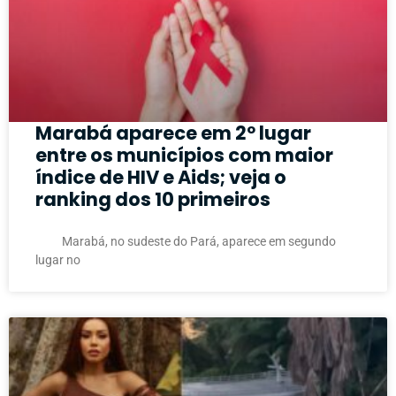
Marabá aparece em 2º lugar
entre os municípios com maior
índice de HIV e Aids; veja o
ranking dos 10 primeiros
Marabá, no sudeste do Pará, aparece em segundo
lugar no