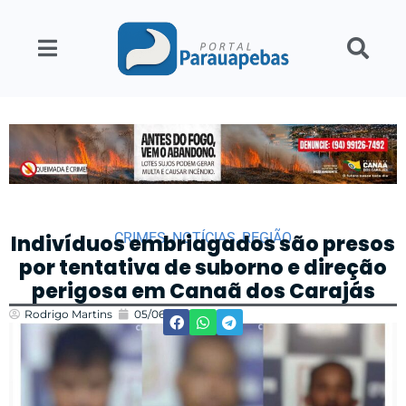
CRIMES
,
NOTÍCIAS
,
REGIÃO
Indivíduos embriagados são presos
por tentativa de suborno e direção
perigosa em Canaã dos Carajás
Rodrigo Martins
05/06/2023
13:03