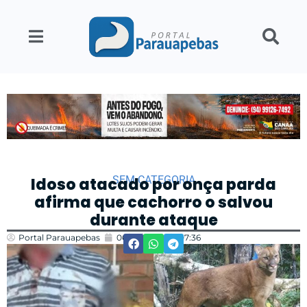
SEM CATEGORIA
Idoso atacado por onça parda
afirma que cachorro o salvou
durante ataque
Portal Parauapebas
06/05/2025
07:36