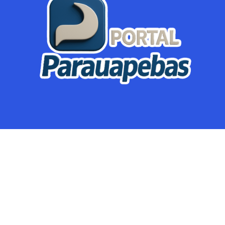
Parauapebas
Região
Crimes
Política
Eventos
Mineração
Global
Dupla Sena
Lotofácil
Dia de Sorte
Mega Sena