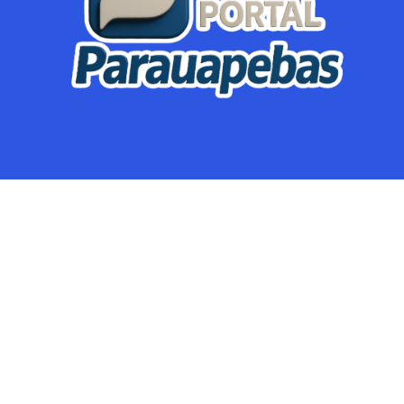
Parauapebas
Região
Crimes
Política
Eventos
Mineração
Global
Dupla Sena
Lotofácil
Dia de Sorte
Mega Sena
© Portal Parauapebas @parauapebas - Notícias de Parauapebas e
Região! – 2025. TODOS OS DIREITOS RESERVADOS. Email:
poralparauapebas@gmail.com Contato: (94)98424-8457