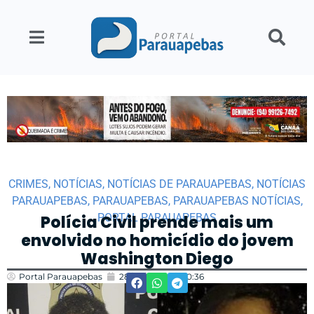
CRIMES
,
NOTÍCIAS
,
NOTÍCIAS DE PARAUAPEBAS
,
NOTÍCIAS
PARAUAPEBAS
,
PARAUAPEBAS
,
PARAUAPEBAS NOTÍCIAS
,
PORTAL PARAUAPEBAS
Polícia Civil prende mais um
envolvido no homicídio do jovem
Washington Diego
Portal Parauapebas
28/03/2024
10:36