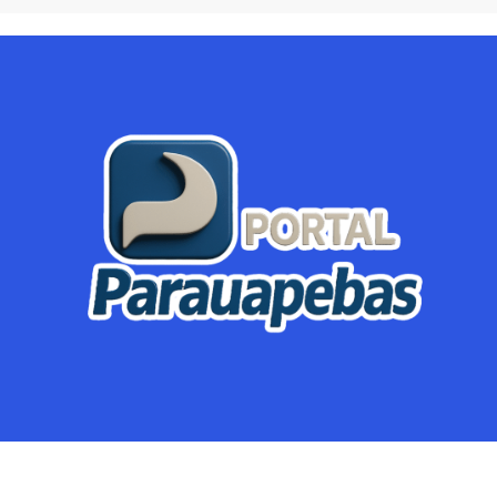
Parauapebas
Região
Crimes
Política
Eventos
Mineração
Global