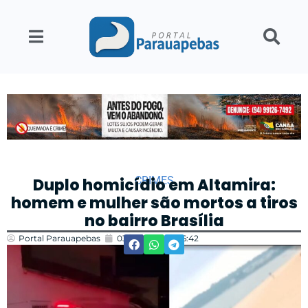
CRIMES
Duplo homicídio em Altamira:
homem e mulher são mortos a tiros
no bairro Brasília
Portal Parauapebas
03/07/2026
16:42