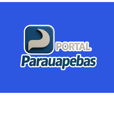
Parauapebas
Região
Crimes
Política
Eventos
Mineração
Global