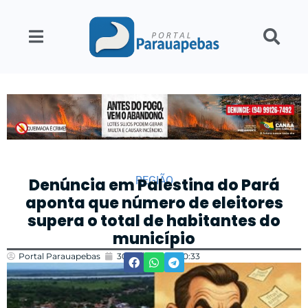
REGIÃO
Denúncia em Palestina do Pará
aponta que número de eleitores
supera o total de habitantes do
município
Portal Parauapebas
30/04/2025
10:33