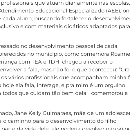
profissionais que atuam diariamente nas escolas,
o Atendimento Educacional Especializado (AEE), o
e cada aluno, buscando fortalecer o desenvolvime
nclusivo e com materiais didáticos adaptados par
xpressado no desenvolvimento pessoal de cada
s oferecidos no município, como comemora Rosime
criança com TEA e TDH, chegou a receber o
senvolver a fala, mas não foi o que aconteceu: “Gr
 os vários profissionais que acompanham minha fi
 hoje ela fala, interage, e pra mim é um orgulho
 a todos que cuidam tão bem dela”, comemorou a
hado, Jane Kelly Guimaraes, mãe de um adolesce
 o caminho para o desenvolvimento do filho:
 parte da vida dele, ele poderia devolver não só p