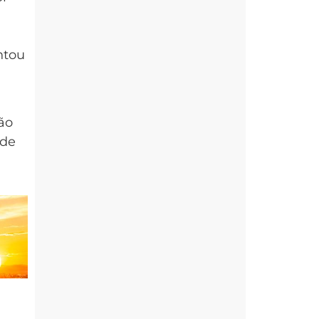
ntou
ão
ade