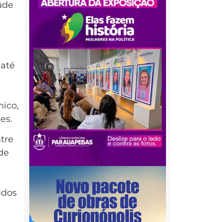
úde
 até
nico,
es.
ntre
de
udos