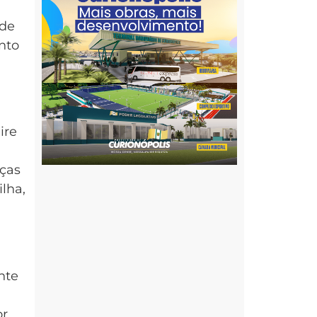
nde
nto
a
ire
aças
lha,
nte
or