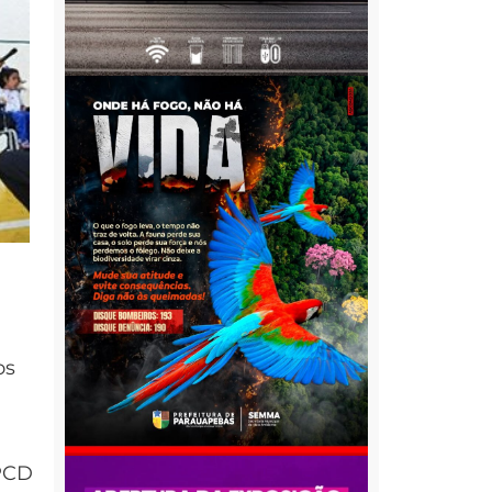
os
 PCD