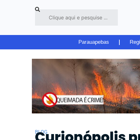
Parauapebas
Reg
Curionópolis 
BLOG