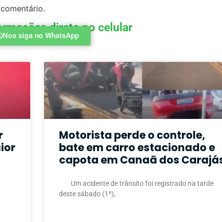
 comentário.
ormações direto no celular
Nos siga no WhatsApp
r
Motorista perde o controle,
ior
bate em carro estacionado e
capota em Canaã dos Carajá
Um acidente de trânsito foi registrado na tarde
deste sábado (1º),