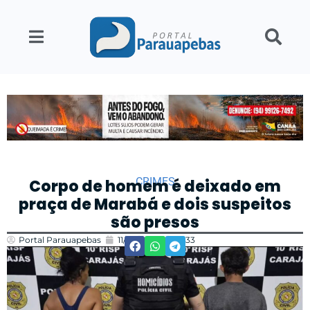
CRIMES
Corpo de homem é deixado em
praça de Marabá e dois suspeitos
são presos
Portal Parauapebas
11/05/2025
12:33