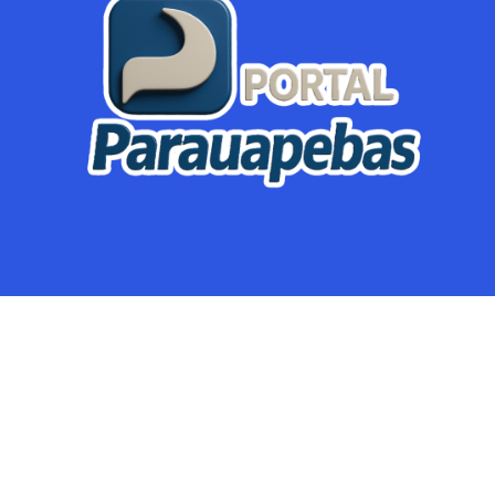
Parauapebas
Região
Crimes
Política
Eventos
Mineração
Global
Dupla Sena
Lotofácil
Dia de Sorte
Mega Sena