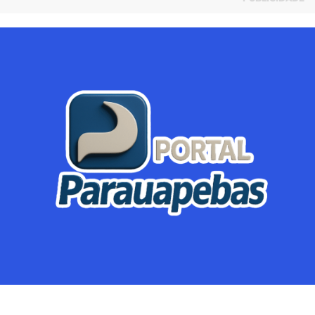
Parauapebas
Região
Crimes