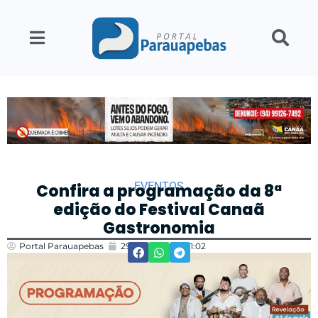
EVENTOS
Confira a programação da 8ª
edição do Festival Canaã
Gastronomia
Portal Parauapebas
29/04/2025
21:02