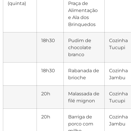
(quinta)
Praça de
Alimentação
e Ala dos
Brinquedos
18h30
Pudim de
Cozinha
chocolate
Tucupi
branco
18h30
Rabanada de
Cozinha
brioche
Jambu
20h
Malassada de
Cozinha
filé mignon
Tucupi
20h
Barriga de
Cozinha
porco com
Jambu
milho