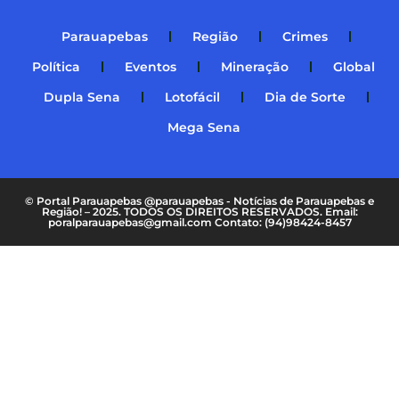
Parauapebas
Região
Crimes
Política
Eventos
Mineração
Global
Dupla Sena
Lotofácil
Dia de Sorte
Mega Sena
© Portal Parauapebas @parauapebas - Notícias de Parauapebas e
Região! – 2025. TODOS OS DIREITOS RESERVADOS. Email:
poralparauapebas@gmail.com Contato: (94)98424-8457