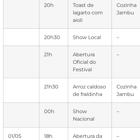
20h
Toast de
Cozinha
lagarto com
Jambu
aioli
20h30
Show Local
–
21h
Abertura
–
Oficial do
Festival
21h30
Arroz caldoso
Cozinha
de fraldinha
Jambu
00h
Show
–
Nacional
01/05
18h
Abertura da
–