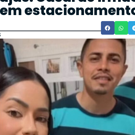
 em estacionament
ã
3