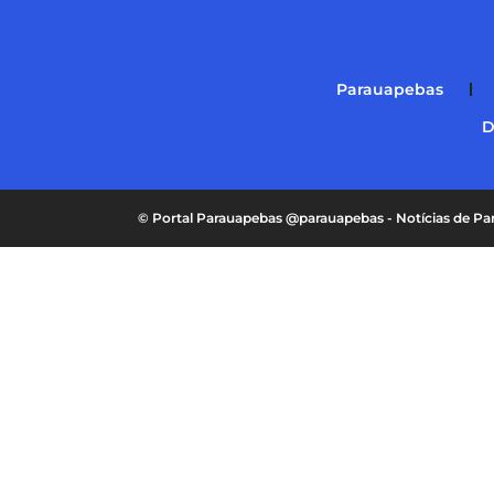
Parauapebas
D
© Portal Parauapebas @parauapebas - Notícias de 