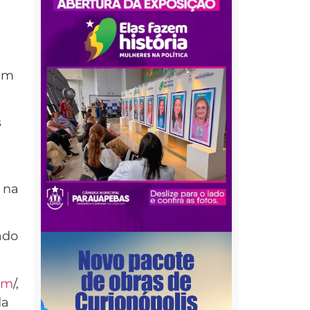
vam
s
 na
ado
om
/,
da