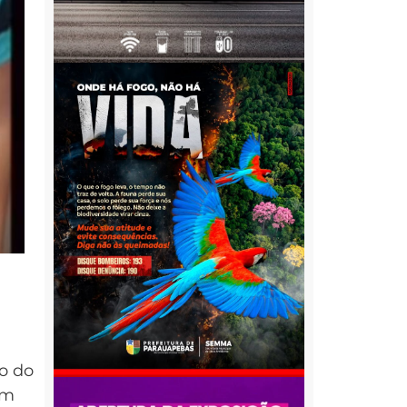
o do
em