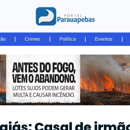
ião
Crimes
Política
Eventos
ajás: Casal de irmã