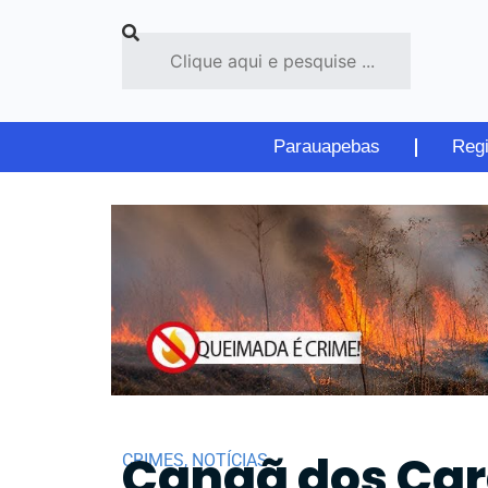
Parauapebas
Reg
Canaã dos Car
CRIMES
,
NOTÍCIAS