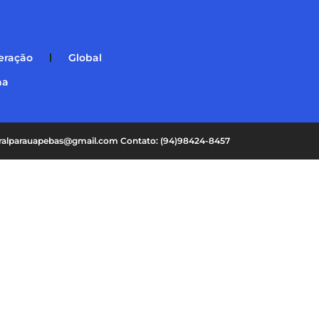
eração
Global
na
oralparauapebas@gmail.com Contato: (94)98424-8457