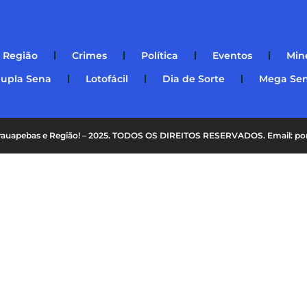
Região
Crimes
Política
Eventos
Min
upla Sena
Lotofácil
Dia de Sorte
Mega Se
Parauapebas e Região! – 2025. TODOS OS DIREITOS RESERVADOS. Email: p