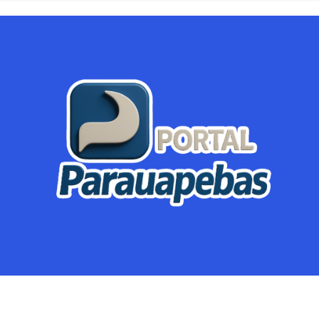
Parauapebas
Região
Crimes
Política
Eventos
Mineração
Global