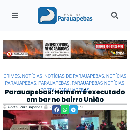
CRIMES
,
NOTÍCIAS
,
NOTÍCIAS DE PARAUAPEBAS
,
NOTÍCIAS
PARAUAPEBAS
,
PARAUAPEBAS
,
PARAUAPEBAS NOTÍCIAS
,
PORTAL PARAUAPEBAS
Parauapebas: Homem é executado
em bar no bairro União
Portal Parauapebas
21/04/2024
10:31