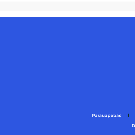
Parauapebas
D