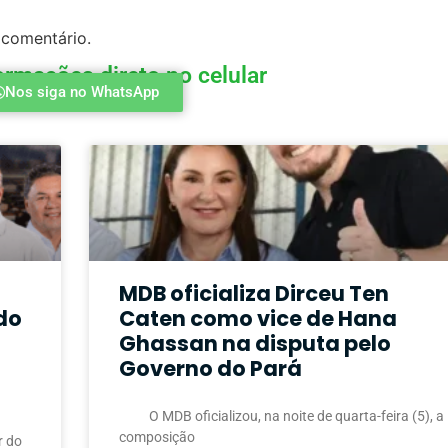
 comentário.
ormações direto no celular
Nos siga no WhatsApp
MDB oficializa Dirceu Ten
do
Caten como vice de Hana
Ghassan na disputa pelo
Governo do Pará
O MDB oficializou, na noite de quarta-feira (5), a
composição
r do