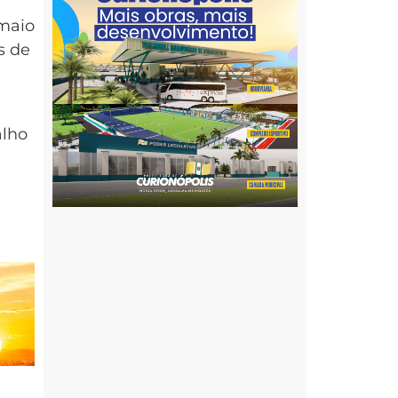
maio
s de
alho