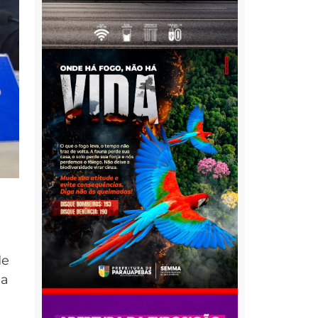
de
 a