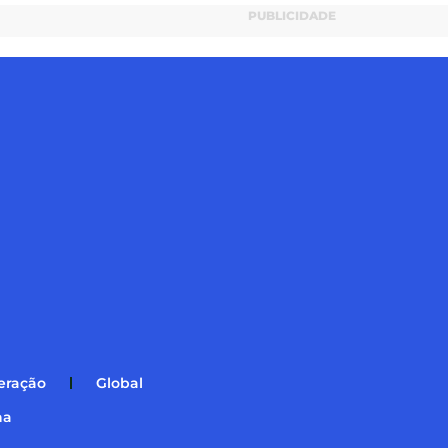
PUBLICIDADE
eração
Global
na