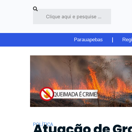
Parauapebas
Reg
Atuação de Grac
POLÍTICA