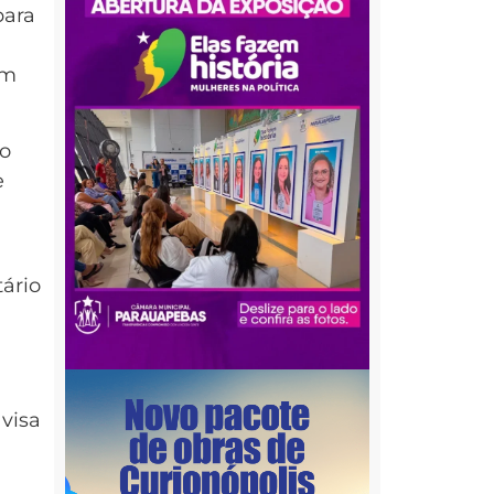
para
am
do
e
ário
visa