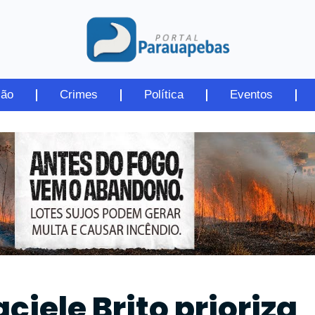
ião
Crimes
Política
Eventos
iele Brito prioriza