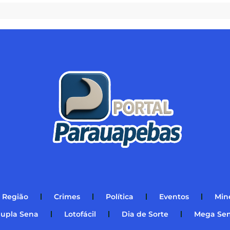
Região
Crimes
Política
Eventos
Min
upla Sena
Lotofácil
Dia de Sorte
Mega Se