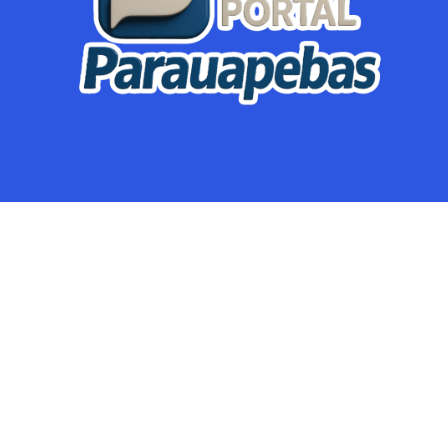
Parauapebas
Região
Crimes
Política
Eventos
Mineração
Global
Dupla Sena
Lotofácil
Dia de Sorte
Mega Sena
© Portal Parauapebas @parauapebas - Notícias de Parauapebas e
Região! – 2025. TODOS OS DIREITOS RESERVADOS. Email:
poralparauapebas@gmail.com Contato: (94)98424-8457