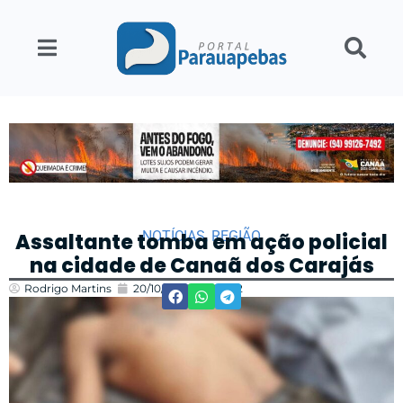
NOTÍCIAS
,
REGIÃO
Assaltante tomba em ação policial
na cidade de Canaã dos Carajás
Rodrigo Martins
20/10/2023
08:42