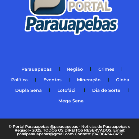
Parauapebas
Região
Crimes
Política
Eventos
Mineração
Global
Dupla Sena
Lotofácil
Dia de Sorte
Mega Sena
© Portal Parauapebas @parauapebas - Notícias de Parauapebas e
Região! – 2025. TODOS OS DIREITOS RESERVADOS. Email:
poralparauapebas@gmail.com Contato: (94)98424-8457