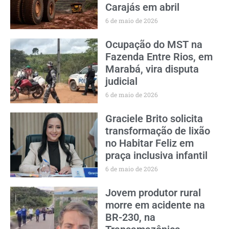
Carajás em abril
6 de maio de 2026
Ocupação do MST na
Fazenda Entre Rios, em
Marabá, vira disputa
judicial
6 de maio de 2026
Graciele Brito solicita
transformação de lixão
no Habitar Feliz em
praça inclusiva infantil
6 de maio de 2026
Jovem produtor rural
morre em acidente na
BR-230, na