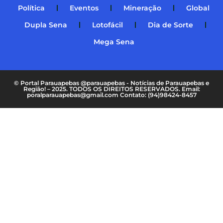
Política
Eventos
Mineração
Global
Dupla Sena
Lotofácil
Dia de Sorte
Mega Sena
© Portal Parauapebas @parauapebas - Notícias de Parauapebas e
Região! – 2025. TODOS OS DIREITOS RESERVADOS. Email:
poralparauapebas@gmail.com Contato: (94)98424-8457