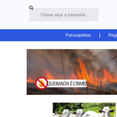
Parauapebas
Reg