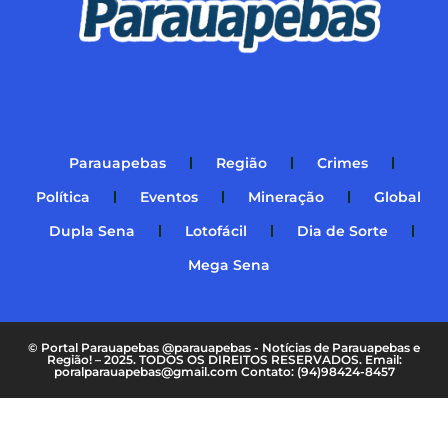
Parauapebas
Região
Crimes
Política
Eventos
Mineração
Global
Dupla Sena
Lotofácil
Dia de Sorte
Mega Sena
© Portal Parauapebas @parauapebas - Notícias de Parauapebas e
Região! – 2025. TODOS OS DIREITOS RESERVADOS. Email:
poralparauapebas@gmail.com Contato: (94)98424-8457