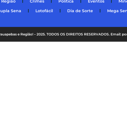
Região
Crimes
Política
Eventos
Min
upla Sena
Lotofácil
Dia de Sorte
Mega Se
Parauapebas e Região! – 2025. TODOS OS DIREITOS RESERVADOS. Email: p