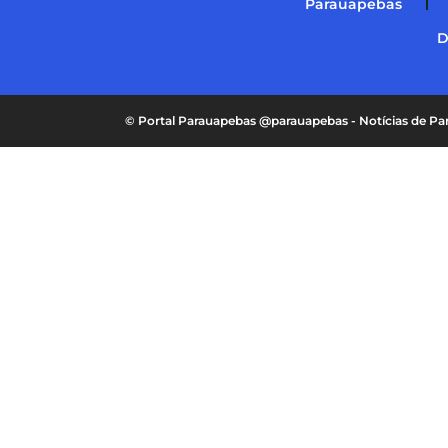
Parauapebas
D
© Portal Parauapebas @parauapebas - Notícias de 