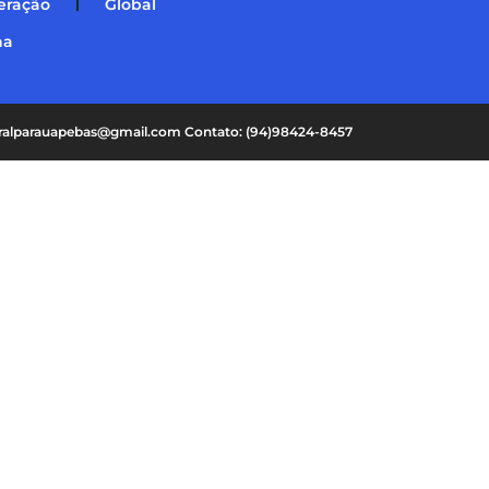
eração
Global
na
oralparauapebas@gmail.com Contato: (94)98424-8457