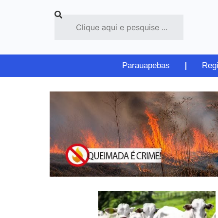
Parauapebas
Reg