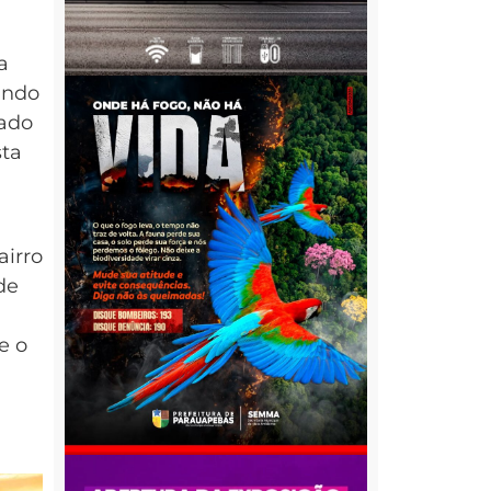
a
undo
iado
sta
airro
de
e o