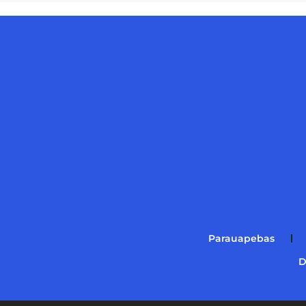
Parauapebas
D