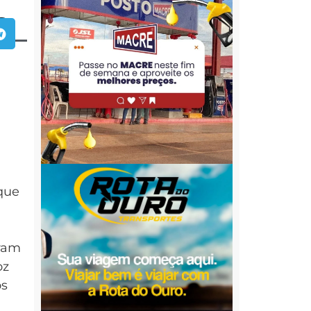
s
que
oram
oz
os