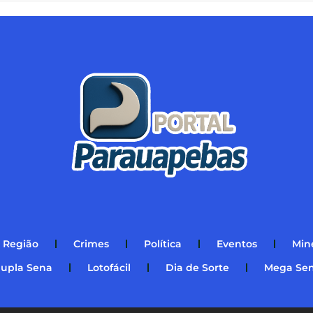
Região
Crimes
Política
Eventos
Min
upla Sena
Lotofácil
Dia de Sorte
Mega Se