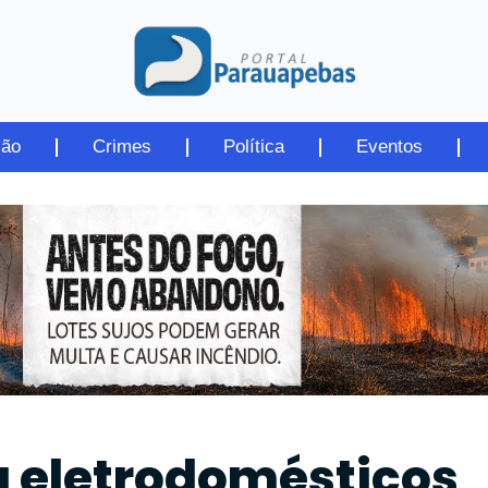
ião
Crimes
Política
Eventos
ia eletrodomésticos