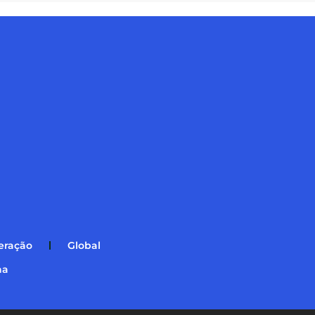
eração
Global
na