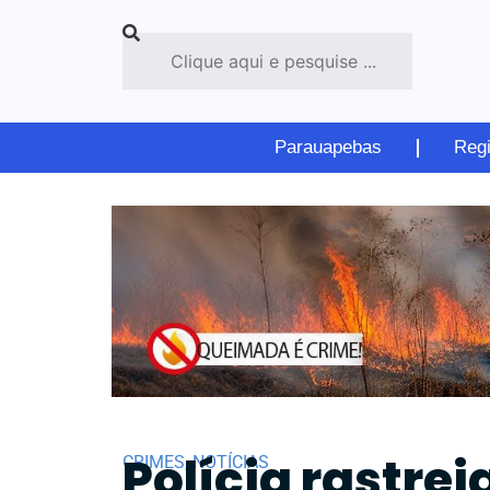
Parauapebas
Reg
Polícia rastre
CRIMES
,
NOTÍCIAS