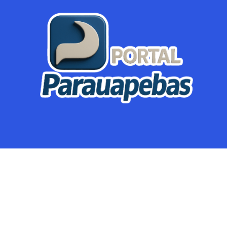
Parauapebas
Região
Crimes
Política
Eventos
Mineração
Global
Dupla Sena
Lotofácil
Dia de Sorte
Mega Sena