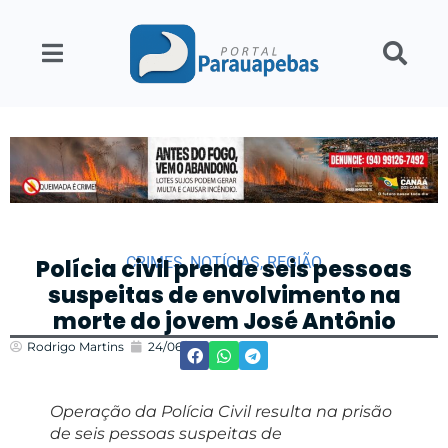
CRIMES
,
NOTÍCIAS
,
REGIÃO
Polícia civil prende seis pessoas
suspeitas de envolvimento na
morte do jovem José Antônio
Rodrigo Martins
24/06/2022
14:10
Operação da Polícia Civil resulta na prisão
de seis pessoas suspeitas de