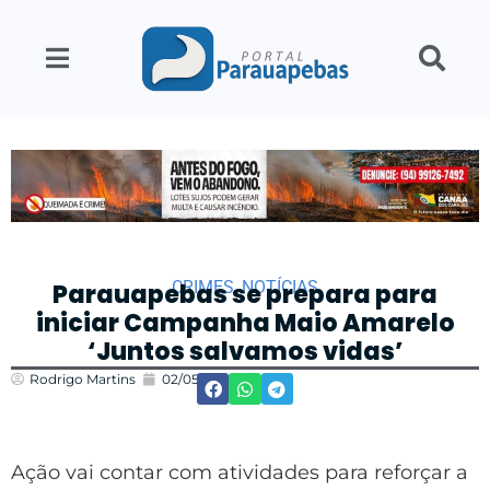
CRIMES
,
NOTÍCIAS
Parauapebas se prepara para
iniciar Campanha Maio Amarelo
‘Juntos salvamos vidas’
Rodrigo Martins
02/05/2022
17:30
Ação vai contar com atividades para reforçar a