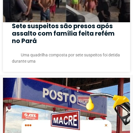
Sete suspeitos são presos após
assalto com família feita refém
no Pará
Uma quadrilha composta por sete suspeitos foi detida
durante uma
PUBLICIDADE