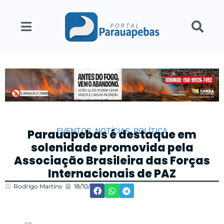
EVENTOS
,
NOTÍCIAS
,
POLÍTICA
Parauapebas é destaque em
solenidade promovida pela
Associação Brasileira das Forças
Internacionais de PAZ
Rodrigo Martins
18/10/2021
15:55