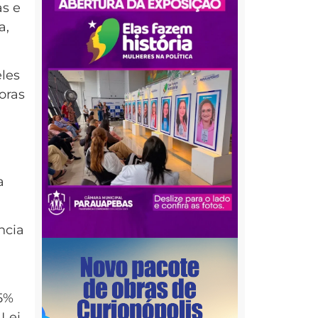
as e
a,
les
oras
a
ncia
 5%
 Lei