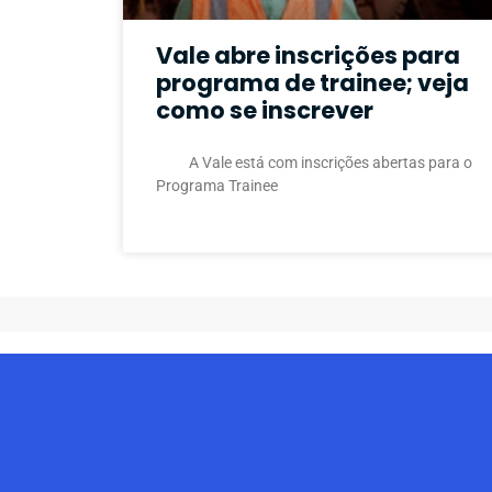
Vale abre inscrições para
programa de trainee; veja
como se inscrever
A Vale está com inscrições abertas para o
Programa Trainee