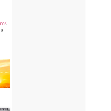
om/
,
da