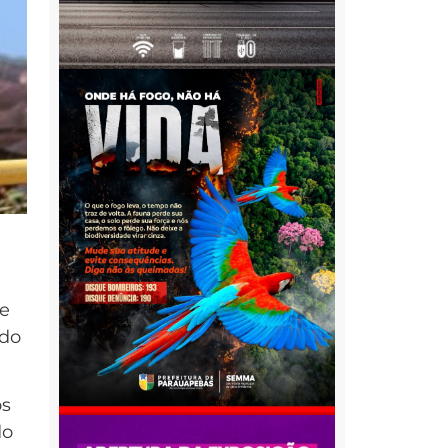
de
 do
os
do