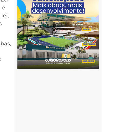
 é
lei,
s
bas,
s