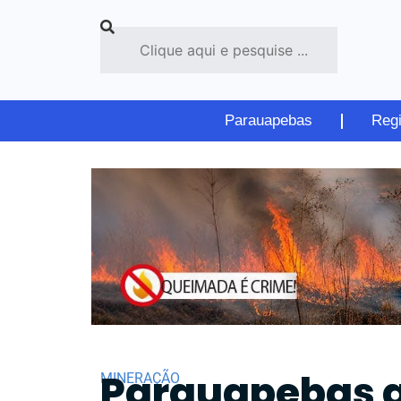
Parauapebas
Reg
Parauapebas a 
MINERAÇÃO