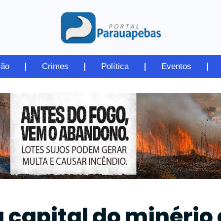
ião
Crimes
Política
Eventos
capital do minério 